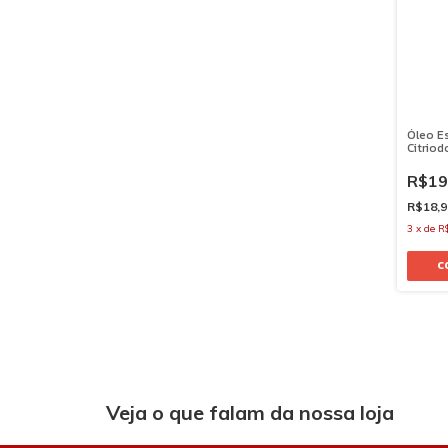
Óleo Es
Citrio
R$19
R$18,
3
x
de
R
Veja o que falam da nossa loja