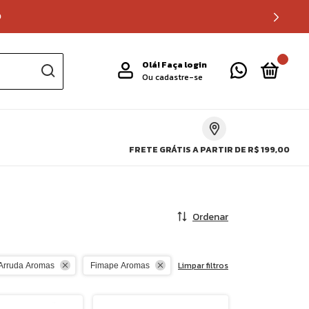
0
0
Olá!
Faça login
Ou cadastre-se
FRETE GRÁTIS A PARTIR DE R$ 199,00
Ordenar
Limpar filtros
Arruda Aromas
Fimape Aromas