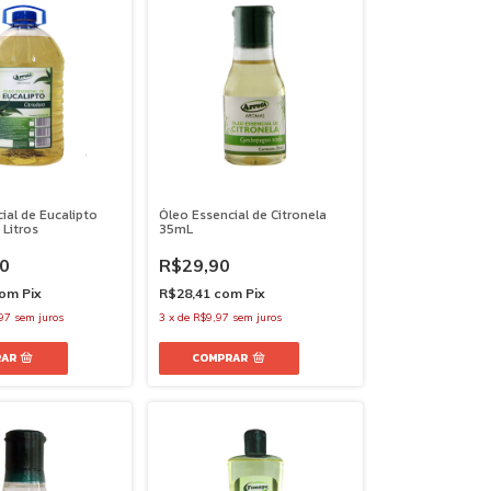
ial de Eucalipto
Óleo Essencial de Citronela
 Litros
35mL
0
R$29,90
om
Pix
R$28,41
com
Pix
97
sem juros
3
x
de
R$9,97
sem juros