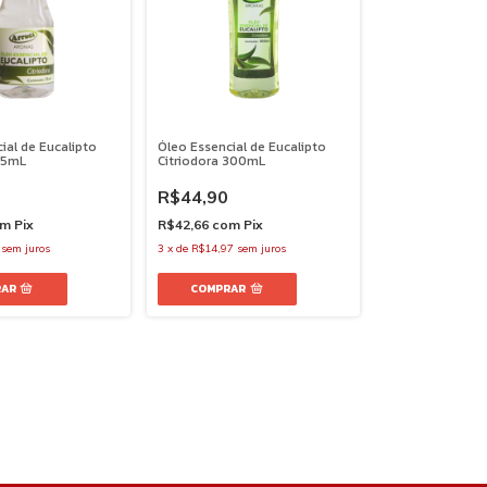
ial de Eucalipto
Óleo Essencial de Eucalipto
35mL
Citriodora 300mL
R$44,90
om
Pix
R$42,66
com
Pix
sem juros
3
x
de
R$14,97
sem juros