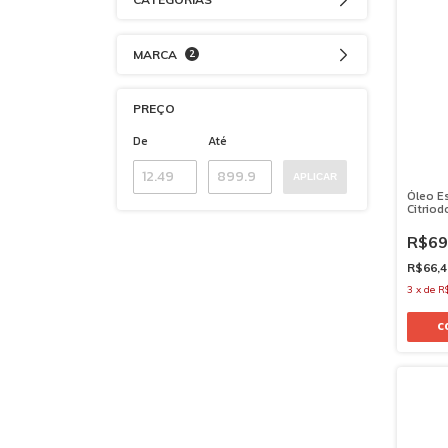
MARCA
2
PREÇO
De
Até
APLICAR
Óleo Es
Citrio
R$69
R$66,
3
x
de
R