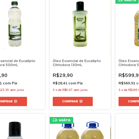
GRÁTIS
sencial de Eucalipto
Óleo Essencial de Eucalipto
Óleo Essenc
dora 500mL
Citriodora 130mL
Citriodora 5
,90
R$29,90
R$599,9
41
com
Pix
R$28,41
com
Pix
R$569,91
c
$23,30
sem juros
3
x
de
R$9,97
sem juros
3
x
de
R$199,
GRÁTIS