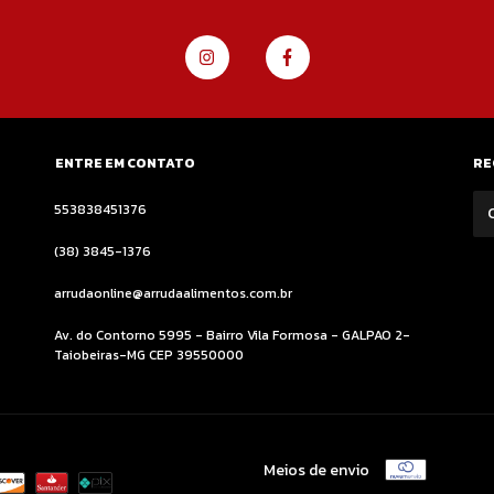
ENTRE EM CONTATO
RE
553838451376
(38) 3845-1376
arrudaonline@arrudaalimentos.com.br
Av. do Contorno 5995 - Bairro Vila Formosa - GALPAO 2-
Taiobeiras-MG CEP 39550000
Meios de envio