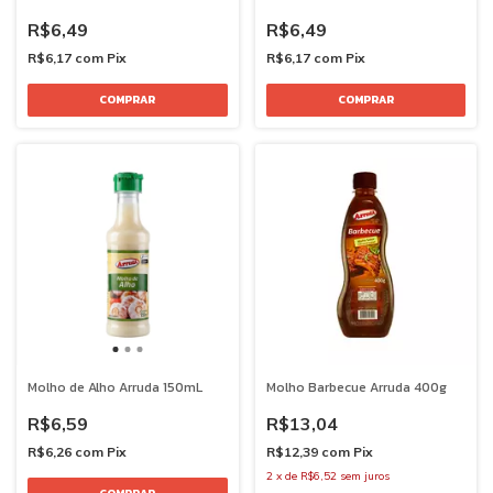
R$6,49
R$6,49
R$6,17
com
Pix
R$6,17
com
Pix
Molho de Alho Arruda 150mL
Molho Barbecue Arruda 400g
R$6,59
R$13,04
R$6,26
com
Pix
R$12,39
com
Pix
2
x
de
R$6,52
sem juros