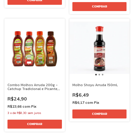
Combo Molhos Arruda 200g -
Molho Shoyu Arruda 150mL
Catchup Tradicional e Picante,
Rosé e Barbecue
R$6,49
R$24,90
R$6,17
com
Pix
R$23,66
com
Pix
3
x
de
R$8,30
sem juros