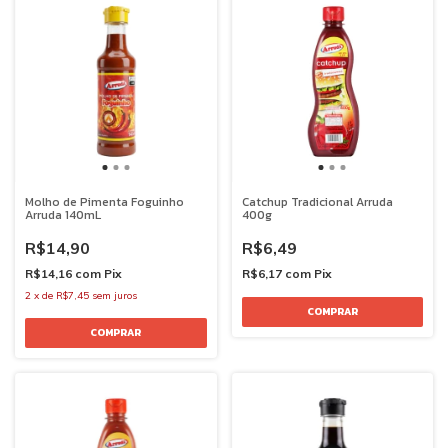
Molho de Pimenta Foguinho
Catchup Tradicional Arruda
Arruda 140mL
400g
R$14,90
R$6,49
R$14,16
com
Pix
R$6,17
com
Pix
2
x
de
R$7,45
sem juros