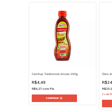
Catchup Tradicional Arruda 200g
Óleo d
R$4,49
R$24
R$4,27
com
Pix
R$23,
3
x
de
R