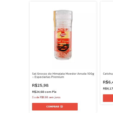
Sal Grosso do Himalaia Moedor Arruda 100g
Catchu
- Especiarias Premium
R$6,
R$25,98
R$6,1
R$24,68
com
Pix
3
x
de
R$8,66
sem juros