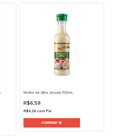
a
Molho de Alho Arruda 150mL
R$6,59
R$6,26
com
Pix