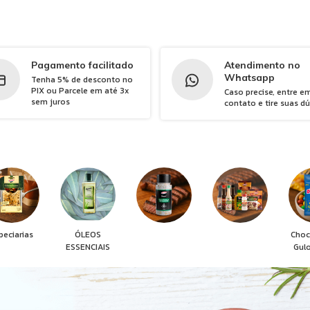
Pagamento facilitado
Atendimento no
Whatsapp
Tenha 5% de desconto no
PIX ou Parcele em até 3x
Caso precise, entre e
sem juros
contato e tire suas d
peciarias
ÓLEOS
Choc
ESSENCIAIS
Gul