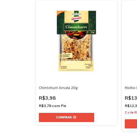
Chimichurri Arruda 20g
Molho 
R$3,98
R$13
R$3,78
com
Pix
R$12,
2
x
de
R