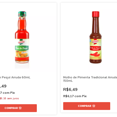
e Pequi Arruda 60mL
Molho de Pimenta Tradicional Arrud
150mL
,49
R$6,49
27
com
Pix
R$6,17
com
Pix
$8,16
sem juros