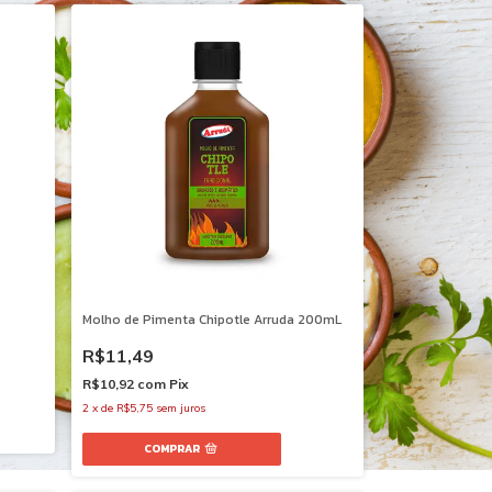
Molho de Pimenta Chipotle Arruda 200mL
R$11,49
R$10,92
com
Pix
2
x
de
R$5,75
sem juros