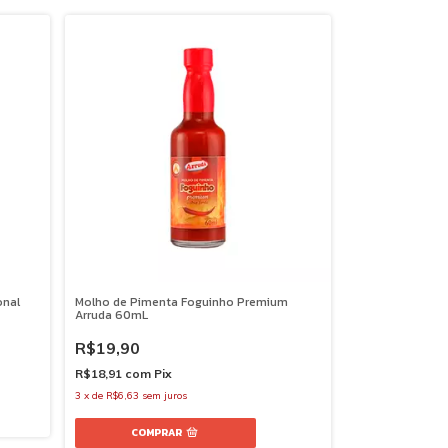
onal
Molho de Pimenta Foguinho Premium
Arruda 60mL
R$19,90
R$18,91
com
Pix
3
x
de
R$6,63
sem juros