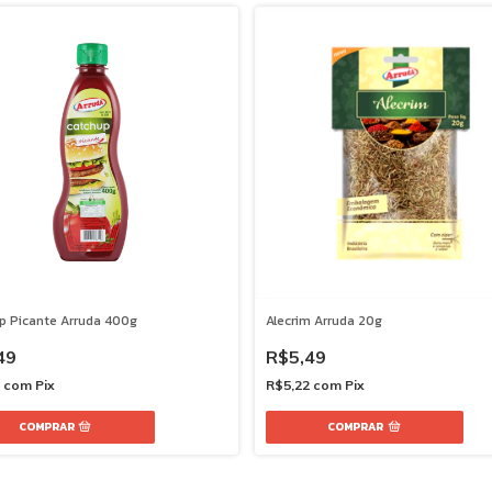
p Picante Arruda 400g
Alecrim Arruda 20g
49
R$5,49
7
com
Pix
R$5,22
com
Pix