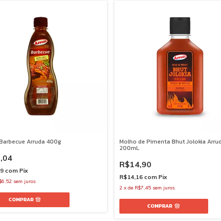
Barbecue Arruda 400g
Molho de Pimenta Bhut Jolokia Arru
200mL
,04
R$14,90
39
com
Pix
R$14,16
com
Pix
$6,52
sem juros
2
x
de
R$7,45
sem juros