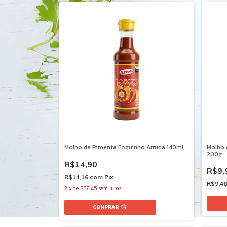
Molho de Pimenta Foguinho Arruda 140mL
Molho 
200g
R$14,90
R$9,
R$14,16
com
Pix
R$9,4
2
x
de
R$7,45
sem juros