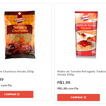
a Churrasco Arruda 200g
Molho de Tomate Refogado Tradici
Arruda 300g
49
R$1,98
2
com
Pix
R$1,88
com
Pix