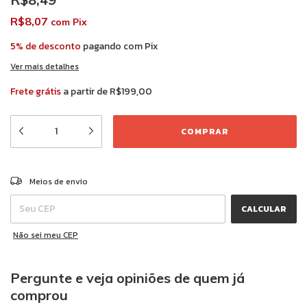
R$8,07
com
Pix
5% de desconto
pagando com Pix
Ver mais detalhes
Frete grátis
a partir de
R$199,00
ALTERAR CEP
Entregas para o CEP:
Meios de envio
CALCULAR
Não sei meu CEP
Pergunte e veja opiniões de quem já
comprou