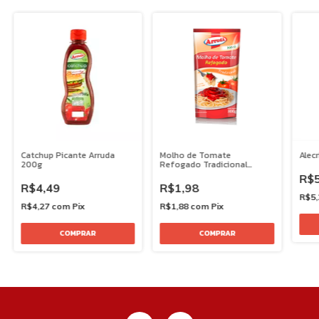
Catchup Picante Arruda
Molho de Tomate
Alec
200g
Refogado Tradicional
Arruda 300g
R$5
R$4,49
R$1,98
R$5
R$4,27
com
Pix
R$1,88
com
Pix