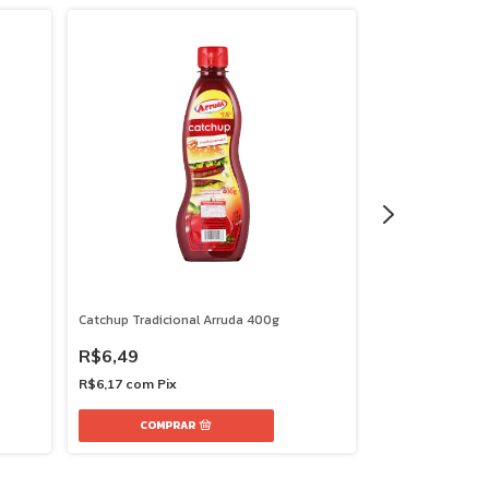
Catchup Tradicional Arruda 400g
Catchup Picante
R$6,49
R$6,49
R$6,17
com
Pix
R$6,17
com
Pix