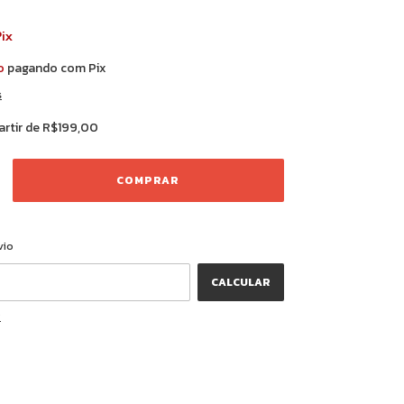
ix
o
pagando com Pix
s
artir de
R$199,00
ALTERAR CEP
CEP:
vio
CALCULAR
P