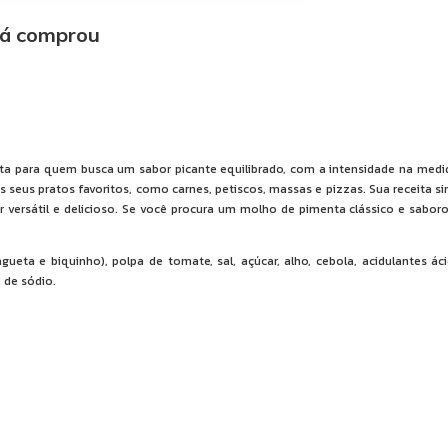
já comprou
ita para quem busca um sabor picante equilibrado, com a intensidade na medi
 seus pratos favoritos, como carnes, petiscos, massas e pizzas. Sua receita si
versátil e delicioso. Se você procura um molho de pimenta clássico e sabor
eta e biquinho), polpa de tomate, sal, açúcar, alho, cebola, acidulantes ác
 de sódio.