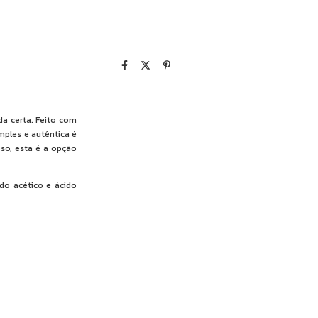
da certa. Feito com
mples e autêntica é
oso, esta é a opção
ido acético e ácido