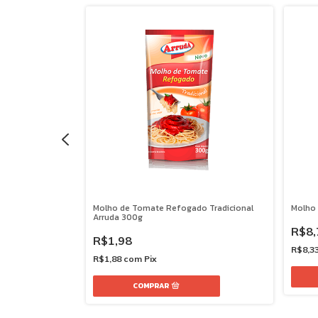
L
Molho de Tomate Refogado Tradicional
Molho 
Arruda 300g
R$8,
R$1,98
R$8,3
R$1,88
com
Pix