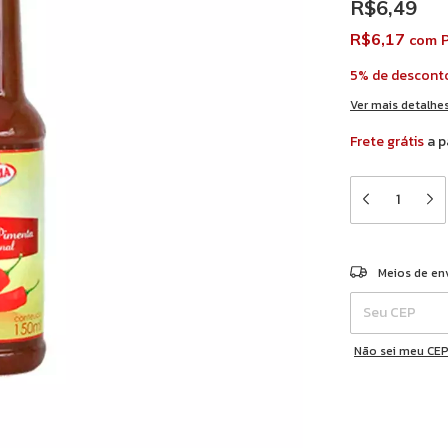
R$6,49
R$6,17
com
P
5% de descont
Ver mais detalhe
Frete grátis
a p
Entregas para o 
Meios de en
Não sei meu CE