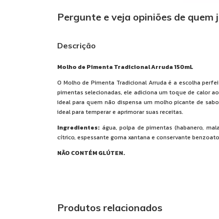
Pergunte e veja opiniões de quem 
Descrição
Molho de Pimenta Tradicional Arruda 150mL
O Molho de Pimenta Tradicional Arruda é a escolha perfe
pimentas selecionadas, ele adiciona um toque de calor aos
ideal para quem não dispensa um molho picante de sabor 
ideal para temperar e aprimorar suas receitas.
Ingredientes:
água, polpa de pimentas (habanero, malagu
cítrico, espessante goma xantana e conservante benzoato
NÃO CONTÉM GLÚTEN.
Produtos relacionados