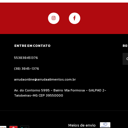
ENTRE EM CONTATO
RE
553838451376
(38) 3845-1376
arrudaonline@arrudaalimentos.com.br
Av. do Contorno 5995 - Bairro Vila Formosa - GALPAO 2-
Taiobeiras-MG CEP 39550000
Meios de envio