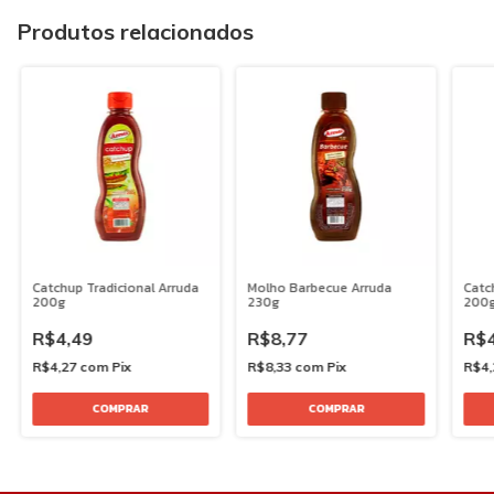
Produtos relacionados
Catchup Tradicional Arruda
Molho Barbecue Arruda
Catc
200g
230g
200
R$4,49
R$8,77
R$4
R$4,27
com
Pix
R$8,33
com
Pix
R$4