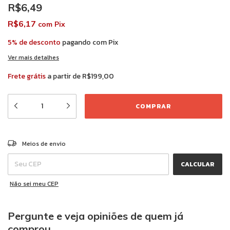
R$6,49
R$6,17
com
Pix
5% de desconto
pagando com Pix
Ver mais detalhes
Frete grátis
a partir de
R$199,00
ALTERAR CEP
Entregas para o CEP:
Meios de envio
CALCULAR
Não sei meu CEP
Pergunte e veja opiniões de quem já
comprou