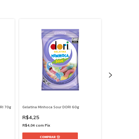
RI 70g
Gelatina Minhoca Sour DORI 60g
Gelatina Urso DO
R$4,25
R$4,25
R$4,04
com
Pix
R$4,04
com
Pix