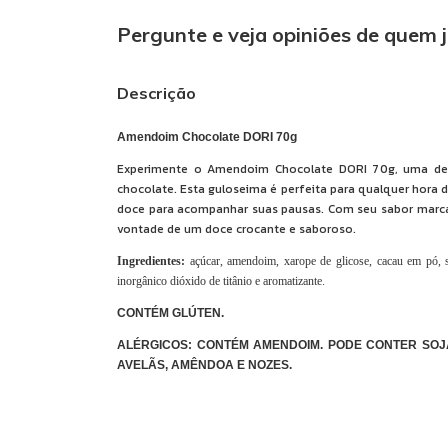
Pergunte e veja opiniões de quem 
Descrição
Amendoim Chocolate DORI 70g
Experimente o Amendoim Chocolate DORI 70g, uma del
chocolate. Esta guloseima é perfeita para qualquer hora
doce para acompanhar suas pausas. Com seu sabor marcan
vontade de um doce crocante e saboroso.
Ingredientes:
açúcar, amendoim, xarope de glicose, cacau em pó, sa
inorgânico dióxido de titânio e aromatizante.
CONTÉM GLÚTEN.
ALÉRGICOS: CONTÉM AMENDOIM. PODE CONTER SOJA,
AVELÃS, AMÊNDOA E NOZES.