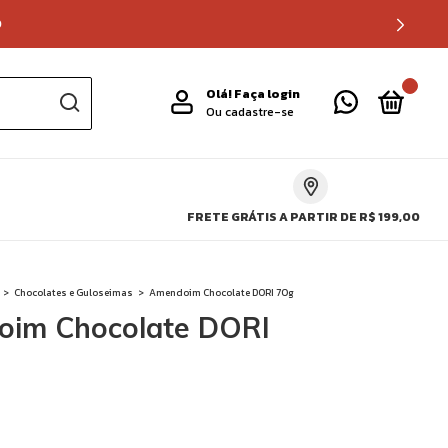
0
0
Olá!
Faça login
Ou cadastre-se
FRETE GRÁTIS A PARTIR DE R$ 199,00
>
Chocolates e Guloseimas
>
Amendoim Chocolate DORI 70g
im Chocolate DORI
!