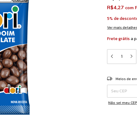
R$4,27
com
P
5% de descont
Ver mais detalhe
Frete grátis
a p
Entregas para o 
Meios de en
Não sei meu CE