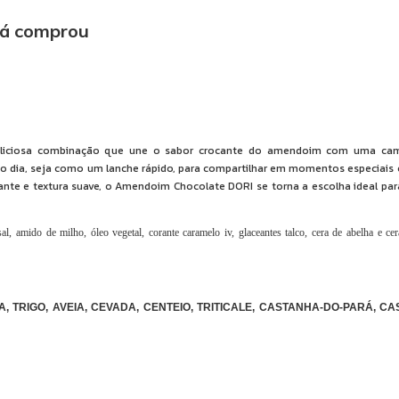
já comprou
iciosa combinação que une o sabor crocante do amendoim com uma camad
 do dia, seja como um lanche rápido, para compartilhar em momentos especia
te e textura suave, o Amendoim Chocolate DORI se torna a escolha ideal para
l, amido de milho, óleo vegetal, corante caramelo iv, glaceantes talco, cera de abelha e ce
 TRIGO, AVEIA, CEVADA, CENTEIO, TRITICALE, CASTANHA-DO-PARÁ, CA