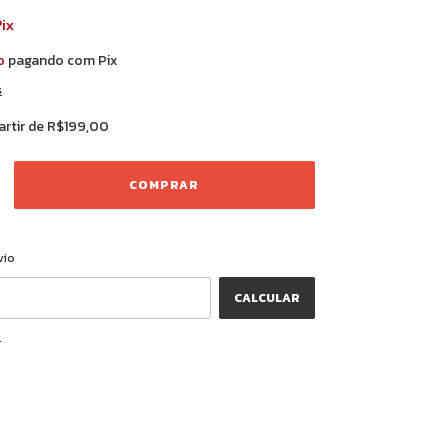
ix
o
pagando com Pix
s
artir de
R$199,00
ALTERAR CEP
CEP:
vio
CALCULAR
P