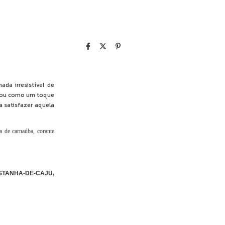
a irresistível de
is ou como um toque
 satisfazer aquela
ra de carnaúba, corante
STANHA-DE-CAJU,