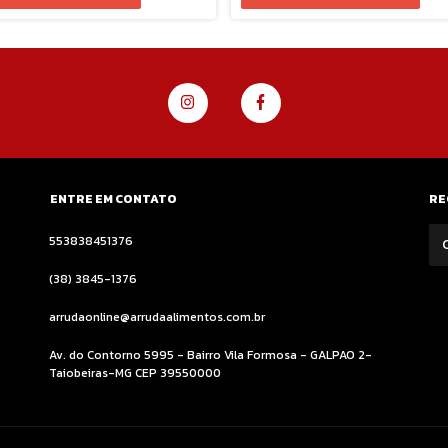
ENTRE EM CONTATO
RE
553838451376
(38) 3845-1376
arrudaonline@arrudaalimentos.com.br
Av. do Contorno 5995 - Bairro Vila Formosa - GALPAO 2-
Taiobeiras-MG CEP 39550000