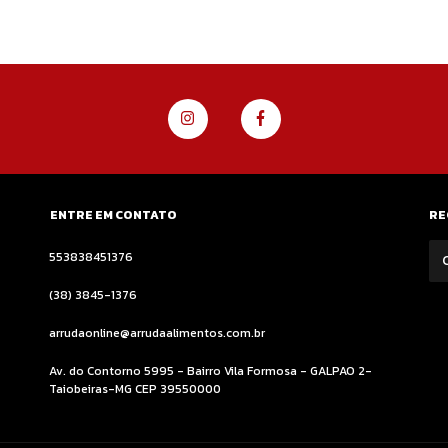
ENTRE EM CONTATO
RE
553838451376
(38) 3845-1376
arrudaonline@arrudaalimentos.com.br
Av. do Contorno 5995 - Bairro Vila Formosa - GALPAO 2-
Taiobeiras-MG CEP 39550000