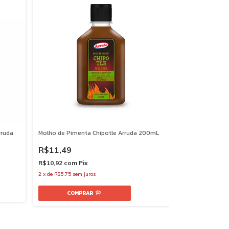
rruda
Molho de Pimenta Chipotle Arruda 200mL
R$11,49
R$10,92
com
Pix
2
x
de
R$5,75
sem juros