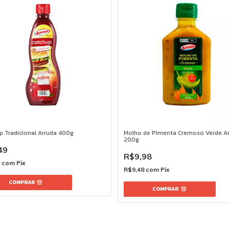
p Tradicional Arruda 400g
Molho de Pimenta Cremoso Verde A
200g
49
R$9,98
7
com
Pix
R$9,48
com
Pix