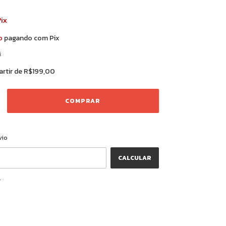
ix
o
pagando com Pix
s
artir de
R$199,00
ALTERAR CEP
CEP:
vio
CALCULAR
P