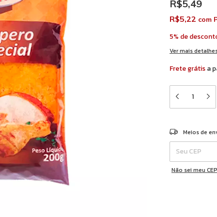
R$5,49
R$5,22
com
P
5% de descont
Ver mais detalhe
Frete grátis
a p
Entregas para o 
Meios de en
Não sei meu CE