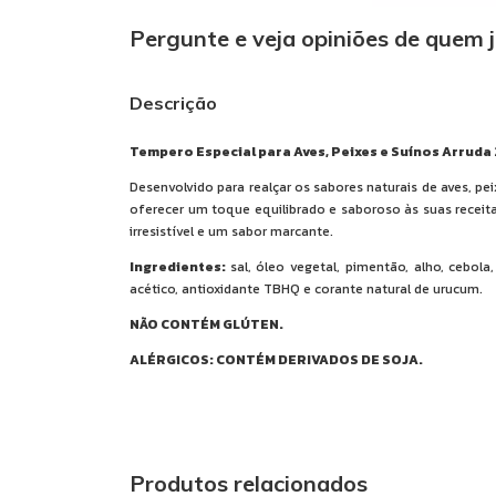
Pergunte e veja opiniões de quem 
Descrição
Tempero Especial para Aves, Peixes e Suínos Arruda
Desenvolvido para realçar os sabores naturais de aves, p
oferecer um toque equilibrado e saboroso às suas receit
irresistível e um sabor marcante.
Ingredientes:
sal, óleo vegetal, pimentão, alho, cebol
acético, antioxidante TBHQ e corante natural de urucum.
NÃO CONTÉM GLÚTEN.
ALÉRGICOS: CONTÉM DERIVADOS DE SOJA.
Produtos relacionados