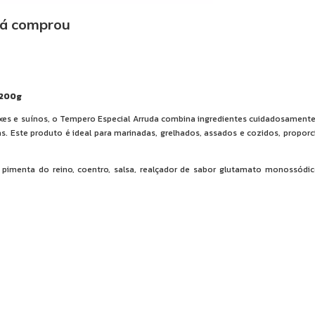
já comprou
 200g
eixes e suínos, o Tempero Especial Arruda combina ingredientes cuidadosament
as. Este produto é ideal para marinadas, grelhados, assados e cozidos, prop
a, pimenta do reino, coentro, salsa, realçador de sabor glutamato monossódic