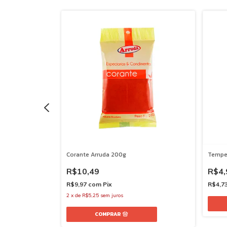
imenta Arruda
Corante Arruda 200g
Tempe
R$10,49
R$4,
R$9,97
com
Pix
R$4,7
2
x
de
R$5,25
sem juros