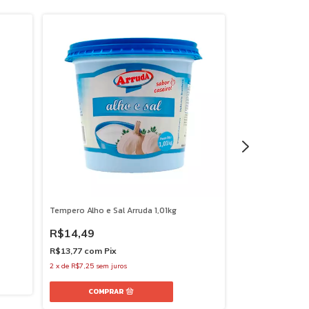
Tempero Alho e Sal Arruda 1,01kg
Tempera Churras
R$14,49
R$5,49
R$13,77
com
Pix
R$5,22
com
Pix
2
x
de
R$7,25
sem juros