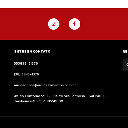
ENTRE EM CONTATO
RE
553838451376
(38) 3845-1376
arrudaonline@arrudaalimentos.com.br
Av. do Contorno 5995 - Bairro Vila Formosa - GALPAO 2-
Taiobeiras-MG CEP 39550000