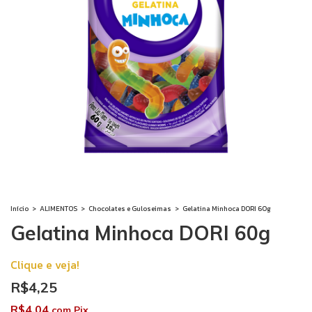
Início
>
ALIMENTOS
>
Chocolates e Guloseimas
>
Gelatina Minhoca DORI 60g
Gelatina Minhoca DORI 60g
Clique e veja!
R$4,25
R$4,04
com
Pix