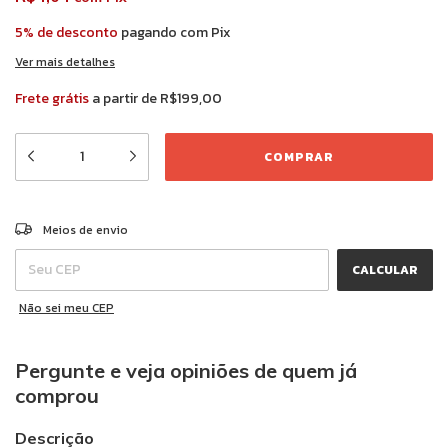
5% de desconto
pagando com Pix
Ver mais detalhes
Frete grátis
a partir de
R$199,00
ALTERAR CEP
Entregas para o CEP:
Meios de envio
CALCULAR
Não sei meu CEP
Pergunte e veja opiniões de quem já
comprou
Descrição