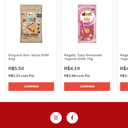
Disqueti Vice-Versa DORI
Regaliz Tubo Recheado
Rega
60g
Yogurte DORI 70g
Yogu
R$5,50
R$4,19
R$4
R$5,23
com
Pix
R$3,98
com
Pix
R$3