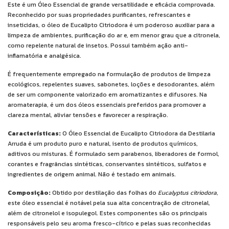
Este é um Óleo Essencial de grande versatilidade e eficácia comprovada.
Reconhecido por suas propriedades purificantes, refrescantes e
inseticidas, o óleo de Eucalipto Citriodora é um poderoso auxiliar para a
limpeza de ambientes, purificação do ar e, em menor grau que a citronela,
como repelente natural de insetos. Possui também ação anti-
inflamatória e analgésica.
É frequentemente empregado na formulação de produtos de limpeza
ecológicos, repelentes suaves, sabonetes, loções e desodorantes, além
de ser um componente valorizado em aromatizantes e difusores. Na
aromaterapia, é um dos óleos essenciais preferidos para promover a
clareza mental, aliviar tensões e favorecer a respiração.
Características:
O Óleo Essencial de Eucalipto Citriodora da Destilaria
Arruda é um produto puro e natural, isento de produtos químicos,
aditivos ou misturas. É formulado sem parabenos, liberadores de formol,
corantes e fragrâncias sintéticas, conservantes sintéticos, sulfatos e
ingredientes de origem animal. Não é testado em animais.
Composição:
Obtido por destilação das folhas do
Eucalyptus citriodora
,
este óleo essencial é notável pela sua alta concentração de citronelal,
além de citronelol e isopulegol. Estes componentes são os principais
responsáveis pelo seu aroma fresco-cítrico e pelas suas reconhecidas