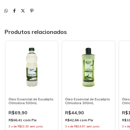
Produtos relacionados
Óleo Essencial de Eucalipto
Óleo Essencial de Eucalipto
Óleo
Citriodora 500mL
Citriodora 300mL
Citr
R$69,90
R$44,90
R$1
R$66,41
com
Pix
R$42,66
com
Pix
R$1
3
x
de
R$23,30
sem juros
3
x
de
R$14,97
sem juros
3
x
d