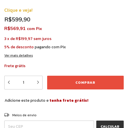
Clique e veja!
R$599,90
R$569,91
com
Pix
3
x
de
R$199,97
sem juros
5% de desconto
pagando com Pix
Ver mais detalhes
Frete grátis
Adicione este produto e
tenha frete grátis!
ALTERAR CEP
Entregas para o CEP:
Meios de envio
CALCULAR