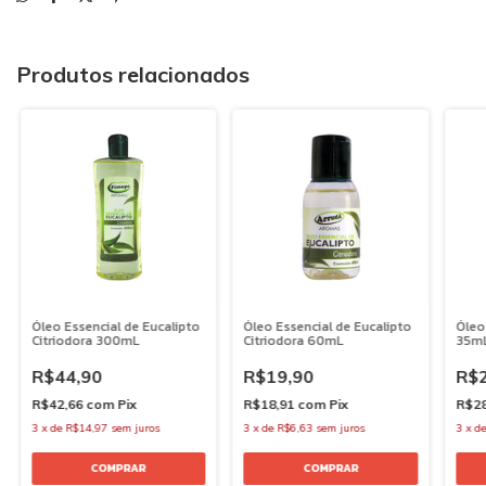
Produtos relacionados
Óleo Essencial de Eucalipto
Óleo Essencial de Eucalipto
Óleo
Citriodora 300mL
Citriodora 60mL
35m
R$44,90
R$19,90
R$2
R$42,66
com
Pix
R$18,91
com
Pix
R$2
3
x
de
R$14,97
sem juros
3
x
de
R$6,63
sem juros
3
x
d