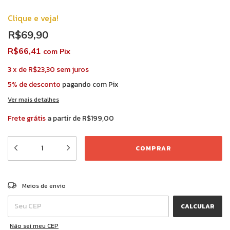
Clique e veja!
R$69,90
R$66,41
com
Pix
3
x
de
R$23,30
sem juros
5% de desconto
pagando com Pix
Ver mais detalhes
Frete grátis
a partir de
R$199,00
ALTERAR CEP
Entregas para o CEP:
Meios de envio
CALCULAR
Não sei meu CEP