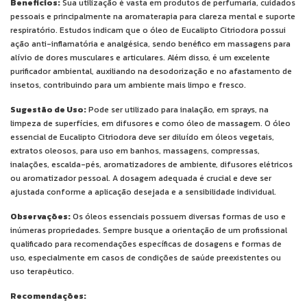
Benefícios:
Sua utilização é vasta em produtos de perfumaria, cuidados
pessoais e principalmente na aromaterapia para clareza mental e suporte
respiratório. Estudos indicam que o óleo de Eucalipto Citriodora possui
ação anti-inflamatória e analgésica, sendo benéfico em massagens para
alívio de dores musculares e articulares. Além disso, é um excelente
purificador ambiental, auxiliando na desodorização e no afastamento de
insetos, contribuindo para um ambiente mais limpo e fresco.
Sugestão de Uso:
Pode ser utilizado para inalação, em sprays, na
limpeza de superfícies, em difusores e como óleo de massagem. O óleo
essencial de Eucalipto Citriodora deve ser diluído em óleos vegetais,
extratos oleosos, para uso em banhos, massagens, compressas,
inalações, escalda-pés, aromatizadores de ambiente, difusores elétricos
ou aromatizador pessoal. A dosagem adequada é crucial e deve ser
ajustada conforme a aplicação desejada e a sensibilidade individual.
Observações:
Os óleos essenciais possuem diversas formas de uso e
inúmeras propriedades. Sempre busque a orientação de um profissional
qualificado para recomendações específicas de dosagens e formas de
uso, especialmente em casos de condições de saúde preexistentes ou
uso terapêutico.
Recomendações: