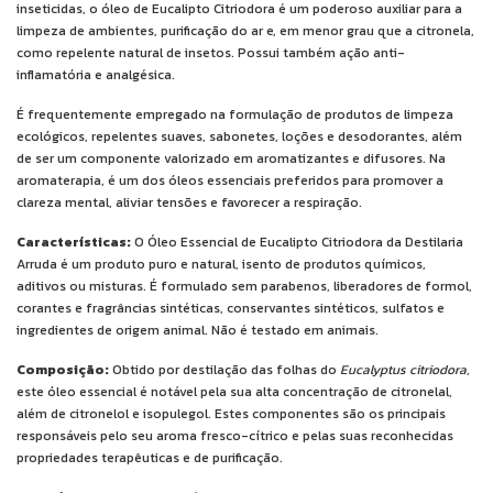
inseticidas, o óleo de Eucalipto Citriodora é um poderoso auxiliar para a
limpeza de ambientes, purificação do ar e, em menor grau que a citronela,
como repelente natural de insetos. Possui também ação anti-
inflamatória e analgésica.
É frequentemente empregado na formulação de produtos de limpeza
ecológicos, repelentes suaves, sabonetes, loções e desodorantes, além
de ser um componente valorizado em aromatizantes e difusores. Na
aromaterapia, é um dos óleos essenciais preferidos para promover a
clareza mental, aliviar tensões e favorecer a respiração.
Características:
O Óleo Essencial de Eucalipto Citriodora da Destilaria
Arruda é um produto puro e natural, isento de produtos químicos,
aditivos ou misturas. É formulado sem parabenos, liberadores de formol,
corantes e fragrâncias sintéticas, conservantes sintéticos, sulfatos e
ingredientes de origem animal. Não é testado em animais.
Composição:
Obtido por destilação das folhas do
Eucalyptus citriodora
,
este óleo essencial é notável pela sua alta concentração de citronelal,
além de citronelol e isopulegol. Estes componentes são os principais
responsáveis pelo seu aroma fresco-cítrico e pelas suas reconhecidas
propriedades terapêuticas e de purificação.