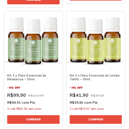
Kit 3 x Óleo Essencial de
Kit 3 x Óleo Essencial de Limão
Melaleuca - 10ml
Tahiti - 10ml
-
11
%
OFF
-
11
%
OFF
R$99,90
R$41,90
R$112,47
R$47,07
R$94,91
com
Pix
R$39,81
com
Pix
3
x
de
R$33,30
sem juros
3
x
de
R$13,97
sem juros