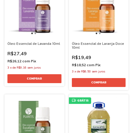
Óleo Essencial de Lavanda 10ml
Óleo Essencial de Laranja Doce
10ml
R$27,49
R$19,49
R$26,12
com
Pix
R$18,52
com
Pix
3
x
de
R$9,16
sem juros
3
x
de
R$6,50
sem juros
GRÁTIS