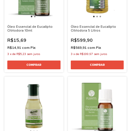
Óleo Essencial de Eucalipto
Óleo Essencial de Eucalipto
Citriodora 10ml
Citriodora 5 Litros
R$15,69
R$599,90
R$14,91
com
Pix
R$569,91
com
Pix
3
x
de
R$5,23
sem juros
3
x
de
R$199,97
sem juros