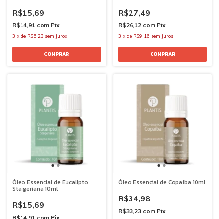
R$15,69
R$27,49
R$14,91
com
Pix
R$26,12
com
Pix
3
x
de
R$5,23
sem juros
3
x
de
R$9,16
sem juros
Óleo Essencial de Eucalipto
Óleo Essencial de Copaíba 10ml
Staigeriana 10ml
R$34,98
R$15,69
R$33,23
com
Pix
R$14,91
com
Pix