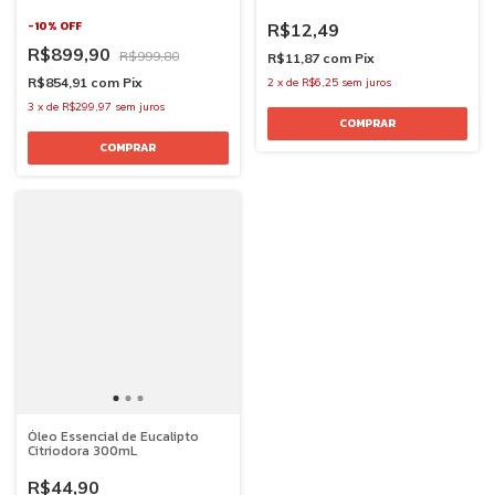
-
10
%
OFF
R$12,49
R$899,90
R$999,80
R$11,87
com
Pix
R$854,91
com
Pix
2
x
de
R$6,25
sem juros
3
x
de
R$299,97
sem juros
Óleo Essencial de Eucalipto
Citriodora 300mL
R$44,90