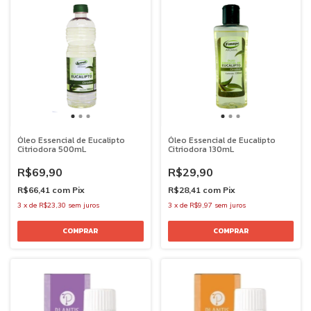
Óleo Essencial de Eucalipto
Óleo Essencial de Eucalipto
Citriodora 500mL
Citriodora 130mL
R$69,90
R$29,90
R$66,41
com
Pix
R$28,41
com
Pix
3
x
de
R$23,30
sem juros
3
x
de
R$9,97
sem juros