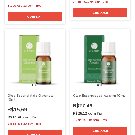
3
x
de
R$11,66
sem juros
3
x
de
R$5,23
sem juros
Óleo Essencial de Citronela
Óleo Essencial de Alecrim 10ml
10ml
R$27,49
R$15,69
R$26,12
com
Pix
R$14,91
com
Pix
3
x
de
R$9,16
sem juros
3
x
de
R$5,23
sem juros