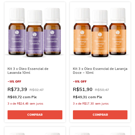
Kit 3 x Óleo Essencial de
Kit 3 x Óleo Essencial de Laranja
Lavanda 10ml
Doce - 10ml
-
11
%
OFF
-
11
%
OFF
R$73,39
R$51,90
R$82,47
R$58,47
R$69,72
com
Pix
R$49,31
com
Pix
3
x
de
R$24,46
sem juros
3
x
de
R$17,30
sem juros