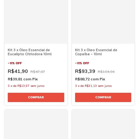
Kit 3 x Óleo Essencial de
Kit 3 x Óleo Essencial de
Eucalipto Citriodora 10ml
Copaíba - 10ml
-
11
%
OFF
-
11
%
OFF
R$41,90
R$93,39
R$47,07
R$104,94
R$39,81
com
Pix
R$88,72
com
Pix
3
x
de
R$13,97
sem juros
3
x
de
R$31,13
sem juros