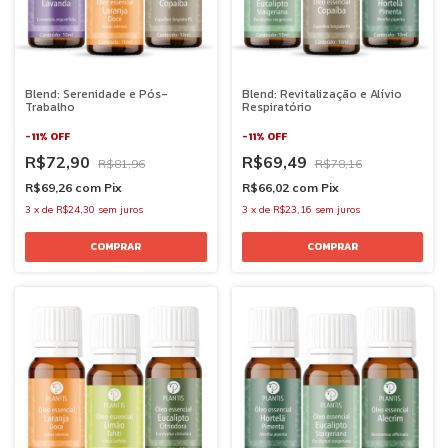
Blend: Serenidade e Pós-
Blend: Revitalização e Alívio
Trabalho
Respiratório
-
11
%
OFF
-
11
%
OFF
R$72,90
R$69,49
R$81,96
R$78,16
R$69,26
com
Pix
R$66,02
com
Pix
3
x
de
R$24,30
sem juros
3
x
de
R$23,16
sem juros