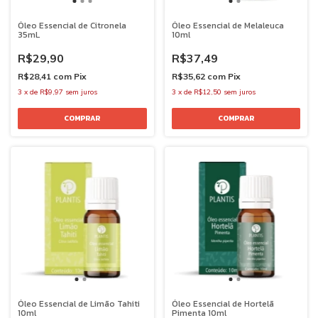
Óleo Essencial de Citronela
Óleo Essencial de Melaleuca
35mL
10ml
R$29,90
R$37,49
R$28,41
com
Pix
R$35,62
com
Pix
3
x
de
R$9,97
sem juros
3
x
de
R$12,50
sem juros
Óleo Essencial de Limão Tahiti
Óleo Essencial de Hortelã
10ml
Pimenta 10ml