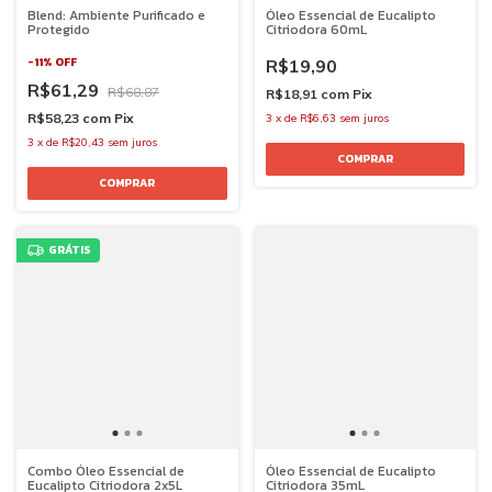
Blend: Ambiente Purificado e
Óleo Essencial de Eucalipto
Protegido
Citriodora 60mL
-
11
%
OFF
R$19,90
R$61,29
R$68,87
R$18,91
com
Pix
R$58,23
com
Pix
3
x
de
R$6,63
sem juros
3
x
de
R$20,43
sem juros
GRÁTIS
Combo Óleo Essencial de
Óleo Essencial de Eucalipto
Eucalipto Citriodora 2x5L
Citriodora 35mL