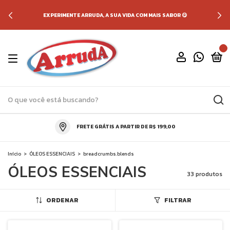
EXPERIMENTE ARRUDA, A SUA VIDA COM MAIS SABOR 😋
0
FRETE GRÁTIS A PARTIR DE R$ 199,00
Início
>
ÓLEOS ESSENCIAIS
>
breadcrumbs.blends
ÓLEOS ESSENCIAIS
33 produtos
ORDENAR
FILTRAR