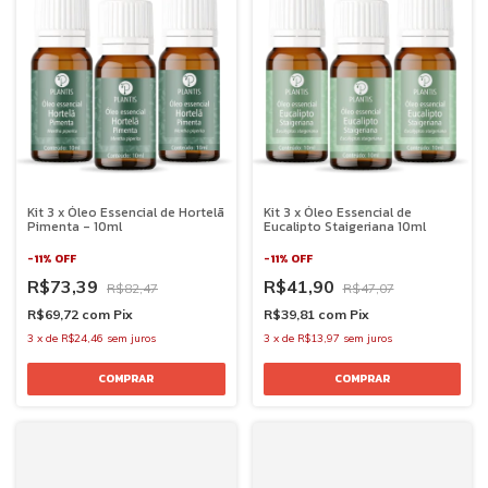
Kit 3 x Óleo Essencial de Hortelã
Kit 3 x Óleo Essencial de
Pimenta - 10ml
Eucalipto Staigeriana 10ml
-
11
%
OFF
-
11
%
OFF
R$73,39
R$41,90
R$82,47
R$47,07
R$69,72
com
Pix
R$39,81
com
Pix
3
x
de
R$24,46
sem juros
3
x
de
R$13,97
sem juros