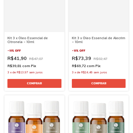
Kit 3 x Óleo Essencial de
Kit 3 x Óleo Essencial de Alecrim
Citronela - 10ml
- 10ml
-
11
%
OFF
-
11
%
OFF
R$41,90
R$73,39
R$47,07
R$82,47
R$39,81
com
Pix
R$69,72
com
Pix
3
x
de
R$13,97
sem juros
3
x
de
R$24,46
sem juros