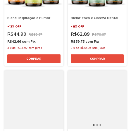
Blend: Inspiração e Humor
Blend: Foco e Clareza Mental
-
12
%
OFF
-
11
%
OFF
R$44,90
R$62,89
R$50,87
R$70,67
R$42,66
com
Pix
R$59,75
com
Pix
3
x
de
R$14,97
sem juros
3
x
de
R$20,96
sem juros