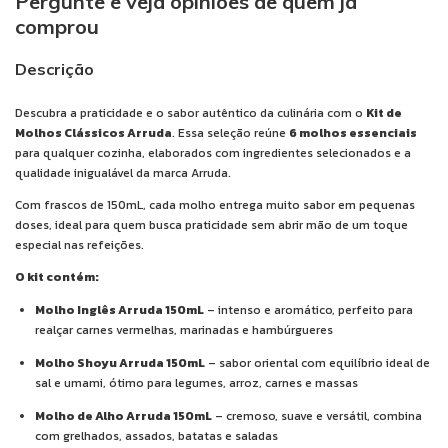
Pergunte e veja opiniões de quem já
comprou
Descrição
Descubra a praticidade e o sabor autêntico da culinária com o
Kit de
Molhos Clássicos Arruda
. Essa seleção reúne
6 molhos essenciais
para qualquer cozinha, elaborados com ingredientes selecionados e a
qualidade inigualável da marca Arruda.
Com frascos de 150mL, cada molho entrega muito sabor em pequenas
doses, ideal para quem busca praticidade sem abrir mão de um toque
especial nas refeições.
O kit contém:
Molho Inglês Arruda 150mL
– intenso e aromático, perfeito para
realçar carnes vermelhas, marinadas e hambúrgueres
Molho Shoyu Arruda 150mL
– sabor oriental com equilíbrio ideal de
sal e umami, ótimo para legumes, arroz, carnes e massas
Molho de Alho Arruda 150mL
– cremoso, suave e versátil, combina
com grelhados, assados, batatas e saladas