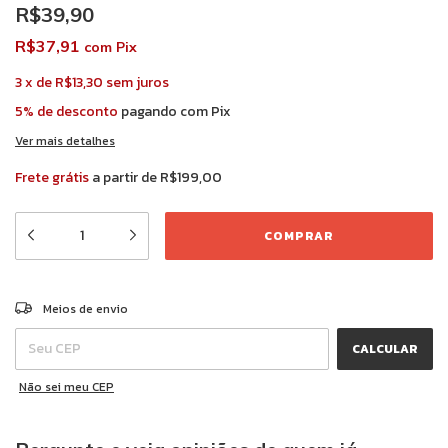
R$39,90
R$37,91
com
Pix
3
x
de
R$13,30
sem juros
5% de desconto
pagando com Pix
Ver mais detalhes
Frete grátis
a partir de
R$199,00
ALTERAR CEP
Entregas para o CEP:
Meios de envio
CALCULAR
Não sei meu CEP