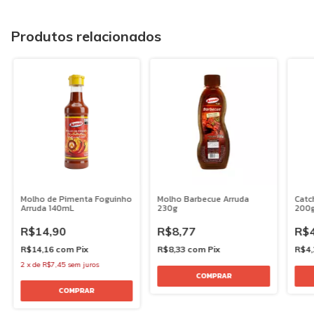
Produtos relacionados
Molho de Pimenta Foguinho
Molho Barbecue Arruda
Catc
Arruda 140mL
230g
200
R$14,90
R$8,77
R$4
R$14,16
com
Pix
R$8,33
com
Pix
R$4
2
x
de
R$7,45
sem juros